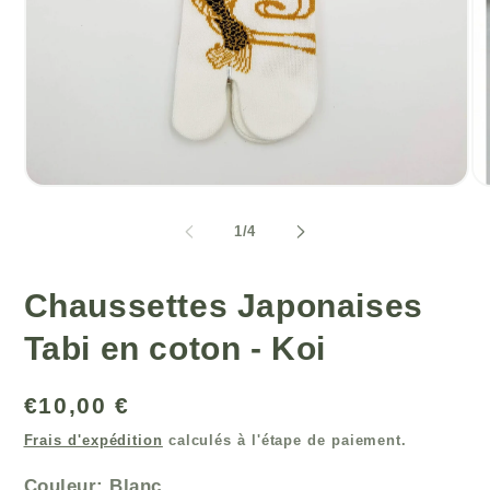
Ouvrir
Ou
le
le
média
mé
de
1
/
4
1
2
dans
da
une
un
fenêtre
fe
Chaussettes Japonaises
modale
mo
Tabi en coton - Koi
Prix
€10,00 €
habituel
Frais d'expédition
calculés à l'étape de paiement.
Couleur:
Blanc