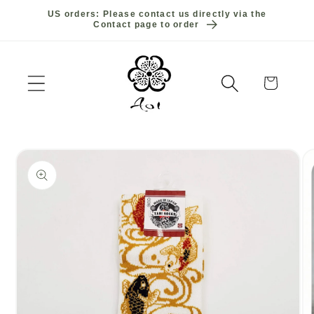
et
US orders: Please contact us directly via the
passer
Contact page to order
au
contenu
Panier
Passer aux
informations
produits