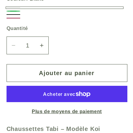
Blanc
Vert
Noir
Bordeau
L
Quantité
Réduire
Augmenter
la
la
quantité
quantité
de
de
Ajouter au panier
Chaussettes
Chaussettes
Japonaises
Japonaises
Tabi
Tabi
en
en
Plus de moyens de paiement
coton
coton
-
-
Koi
Koi
Chaussettes Tabi – Modèle Koi