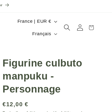
er
P
France | EUR €
a
Panier
Connexion
L
y
Français
a
s
n
/
g
r
Figurine culbuto
u
é
e
g
manpuku -
i
Personnage
o
n
Prix
€12,00 €