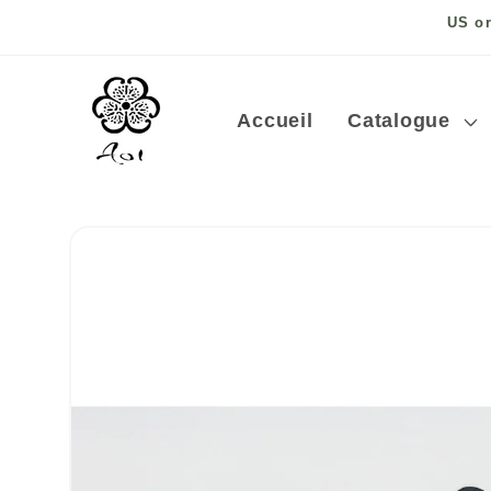
et
US or
passer
au
contenu
Accueil
Catalogue
Passer aux
informations
produits