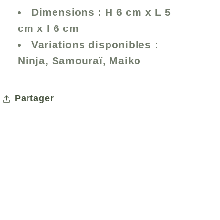
Dimensions
: H 6 cm x L 5
cm x l 6 cm
Variations disponibles
:
Ninja, Samouraï, Maiko
Partager